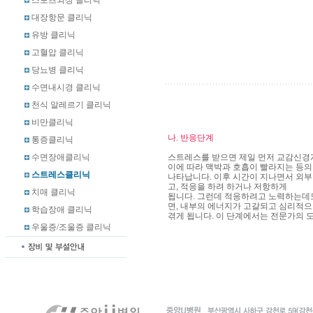
스포츠외상 클리닉
대장항문 클리닉
유방 클리닉
고혈압 클리닉
당뇨병 클리닉
수면내시경 클리닉
천식 알레르기 클리닉
비만클리닉
나. 반응단계
통증클리닉
수면장애클리닉
스트레스를 받으면 제일 먼저 교감신경
이에 따라 맥박과 호흡이 빨라지는 등의
스트레스클리닉
나타납니다. 이후 시간이 지나면서 외부
고, 적응을 하려 하거나 저항하게
치매 클리닉
됩니다. 그런데 적응하려고 노력하는데
면, 내부의 에너지가 고갈되고 심리적
학습장애 클리닉
겪게 됩니다. 이 단계에서는 전문가의 
우울증/조울증 클리닉