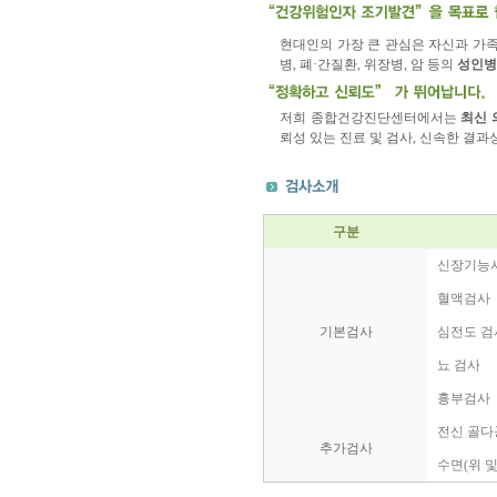
현대인의 가장 큰 관심은 자신과 가족
병, 폐·간질환, 위장병, 암 등의
성인병
저희 종합건강진단센터에서는
최신 
뢰성 있는 진료 및 검사, 신속한 결
구분
신장기능
혈액검사
기본검사
심전도 검
뇨 검사
흉부검사
전신 골
추가검사
수면(위 