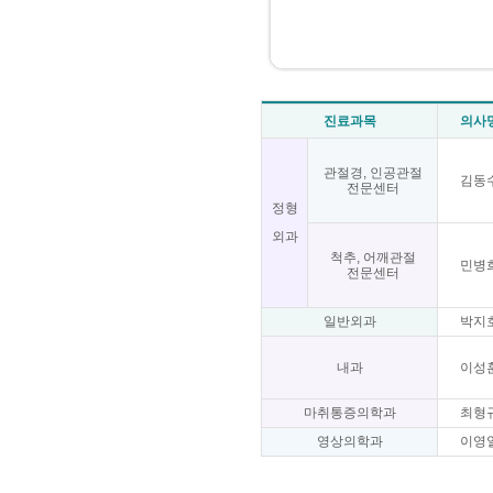
진료과목
의사
관절경, 인공관절
김동
전문센터
정형
외과
척추, 어깨관절
민병
전문센터
일반외과
박지
내과
이성
마취통증의학과
최형
영상의학과
이영