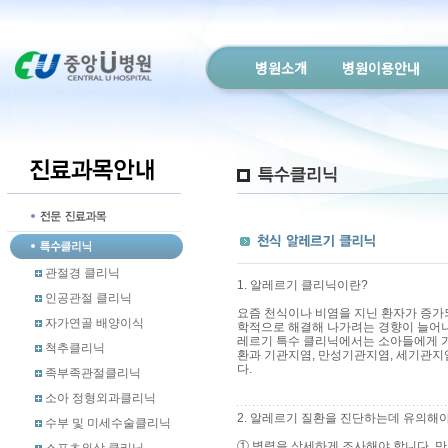
병원소개
병원이용안내
관절경 클리닉
1. 알레르기 클리닉이란?
인공관절 클리닉
요즘 천식이나 비염을 지닌 환자가 증가되
자가연골 배양이식
학적으로 해결해 나가려는 경향이 늘어나
레르기 특수 클리닉에서는 소아들에게 가장
척추클리닉
환과 기관지염, 만성기관지염, 세기관지염
다.
족부족관절클리닉
소아 정형외과클리닉
2. 알레르기 질환을 진단하는데 유의해야
수부 및 미세수술클리닉
① 병력을 상세하게 조사해야 합니다. 