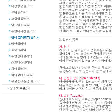
스포츠외상 클리닉
사실도 염두에 두어야 합니다.
대장항문 클리닉
② 알레르기 질환이라고 확진하기 이전에
③ 현재로서는 알레르기 질환의 진단에 
유방 클리닉
④ 불필요한 검사를 다수 실시하면 그 
⑤ 검사결과를 판정할 때에는 어느 한가
고혈압 클리닉
는 것이 좋습니다. 특히 병력과 연관성이
⑥ 알레르기 피부 검사가 양성일 경우, 
당뇨병 클리닉
⑦ 알레르기 질환인지가 확실치 않을 때에
관찰]이 큰 도움이 된다는 사실을 명심해
수면내시경 클리닉
천식 알레르기 클리닉
3. 알러지 종류
비만클리닉
가. 천 식
통증클리닉
2세가 지난 유아들이나 큰 아이들에서는
같이 2세미만의 소아에서 천식의 진단이
수면장애클리닉
식때 볼 수 있는 병리적 소견을 나타내기
이상 천식증상이 일어날 소지가 적어지게 
스트레스클리닉
천식으로 일단 진단받은 후에도, 무조건
치매 클리닉
는 경우도 대단히 많습니다. 만약 알레
학습장애 클리닉
나. 만성 비염(Chronic Rhinitis)
우울증/조울증 클리닉
만성비염하면, 우선 알레르기에 의한 것
나는 비염에서도 볼 수 있으며, 비즘내
라서 자세한 병력과 함께 전문의사와 긴
다. 습진(Aczema)
습진과 아토피성 피부염(Atopic dema
습진이란 피부에 나타나는 하나의 증상일
레르기로 밝혀진 경우보다 [정체불명]의
런 경우 그 접근방법에 따라 예방과 치료