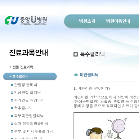
병원소개
병원이용안내
관절경 클리닉
1. 비만이란 무엇인가?
인공관절 클리닉
비만이란 의학적으로 체내 지방이 비정상
자가연골 배양이식
(관상동맥질환), 뇌졸중, 관절염 등 수
동에 지장을 주므로 적극적인 치료가 필
척추클리닉
족부족관절클리닉
소아 정형외과클리닉
수부 및 미세수술클리닉