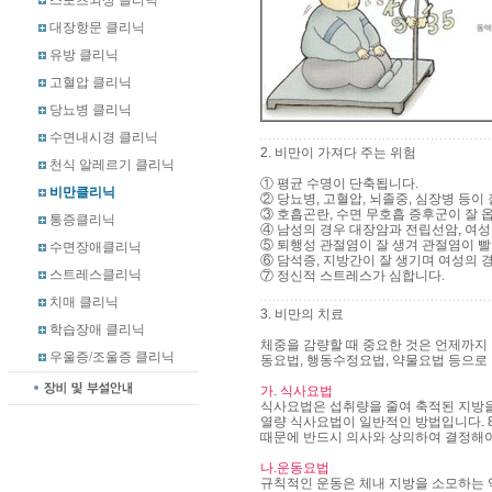
스포츠외상 클리닉
대장항문 클리닉
유방 클리닉
고혈압 클리닉
당뇨병 클리닉
수면내시경 클리닉
2. 비만이 가져다 주는 위험
천식 알레르기 클리닉
① 평균 수명이 단축됩니다.
비만클리닉
② 당뇨병, 고혈압, 뇌졸중, 심장병 등이
③ 호흡곤란, 수면 무호흡 증후군이 잘 
통증클리닉
④ 남성의 경우 대장암과 전립선암, 여성
⑤ 퇴행성 관절염이 잘 생겨 관절염이 
수면장애클리닉
⑥ 담석증, 지방간이 잘 생기며 여성의 
스트레스클리닉
⑦ 정신적 스트레스가 심합니다.
치매 클리닉
3. 비만의 치료
학습장애 클리닉
체중을 감량할 때 중요한 것은 언제까지
우울증/조울증 클리닉
동요법, 행동수정요법, 약물요법 등으로
가. 식사요법
식사요법은 섭취량을 줄여 축적된 지방을 
열량 식사요법이 일반적인 방법입니다. 8
때문에 반드시 의사와 상의하여 결정해야
나.운동요법
규칙적인 운동은 체내 지방을 소모하는 